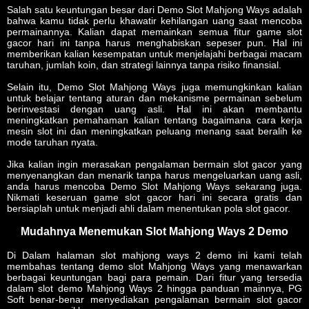
Salah satu keuntungan besar dari Demo Slot Mahjong Ways adalah
bahwa kamu tidak perlu khawatir kehilangan uang saat mencoba
permainannya. Kalian dapat memainkan semua fitur game slot
gacor hari ini tanpa harus menghabiskan sepeser pun. Hal ini
memberikan kalian kesempatan untuk menjelajahi berbagai macam
taruhan, jumlah koin, dan strategi lainnya tanpa risiko finansial.
Selain itu, Demo Slot Mahjong Ways juga memungkinkan kalian
untuk belajar tentang aturan dan mekanisme permainan sebelum
berinvestasi dengan uang asli. Hal ini akan membantu
meningkatkan pemahaman kalian tentang bagaimana cara kerja
mesin slot ini dan meningkatkan peluang menang saat beralih ke
mode taruhan nyata.
Jika kalian ingin merasakan pengalaman bermain slot gacor yang
menyenangkan dan menarik tanpa harus mengeluarkan uang asli,
anda harus mencoba Demo Slot Mahjong Ways sekarang juga.
Nikmati keseruan game slot gacor hari ini secara gratis dan
bersiaplah untuk menjadi ahli dalam menentukan pola slot gacor.
Mudahnya Menemukan Slot Mahjong Ways 2 Demo
Di Dalam halaman slot mahjong ways 2 demo ini kami telah
membahas tentang demo slot Mahjong Ways yang menawarkan
berbagai keuntungan bagi para pemain. Dari fitur yang tersedia
dalam slot demo Mahjong Ways 2 hingga panduan mainnya, PG
Soft benar-benar menyediakan pengalaman bermain slot gacor