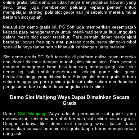
online gratis. Slot demo ini tidak hanya menyediakan hiburan yang
seru, tetapi juga memberikan peluang kepada pemain untuk
mempelajari strategi pola slot gacor hari ini sebelum mereka mulai
bertaruh slot rupiah.
Melalui slot demo gratis ini, PG Soft juga memberikan kesempatan
kepada para penggemarnya untuk menikmati semua fitur unggulan
dalam mesin slot gacor tersebut. Para pemain dapat menjelajahi
berbagai bonus free spin atau putaran gratis, serta simbol-simbol
spesial lainnya tanpa harus khawatir kehilangan uang mereka.
Slot demo gratis PG Soft tersedia di platform online resmi mereka
dan dapat diakses dengan mudah oleh siapa saja. Para pemula
maupun penggemar lama bisa langsung mengunjungi situs slot
demo pg soft untuk menemukan koleksi game slot gacor
berkualitas tinggi yang ditawarkan. Adanya slot demo gratis terbaru
setiap minggunya para pecinta judi slot online akan mendapatkan
pengalaman baru dalam dunia perjudian slot online.
Demo Slot Mahjong Ways Dapat Dimainkan Secara
Gratis
Demo
Slot Mahjong
Ways adalah permainan slot gacor yang
menawarkan kesempatan untuk bermain slot online secara gratis.
Dengan adanya fitur demo slot mahjong ways, kalian dapat
merasakan sensasi bermain slot gratis tanpa harus mengeluarkan
uang asli.