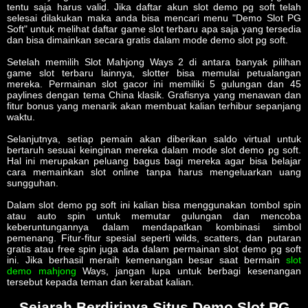
tentu saja harus valid. Jika daftar akun slot demo pg soft telah
selesai dilakukan maka anda bisa mencari menu "Demo Slot PG
Soft" untuk melihat daftar game slot terbaru apa saja yang tersedia
dan bisa dimainkan secara gratis dalam mode demo slot pg soft.
Setelah memilih Slot Mahjong Ways 2 di antara banyak pilihan
game slot terbaru lainnya, slotter bisa memulai petualangan
mereka. Permainan slot gacor ini memiliki 5 gulungan dan 45
paylines dengan tema China klasik. Grafisnya yang menawan dan
fitur bonus yang menarik akan membuat kalian terhibur sepanjang
waktu.
Selanjutnya, setiap pemain akan diberikan saldo virtual untuk
bertaruh sesuai keinginan mereka dalam mode slot demo pg soft.
Hal ini merupakan peluang bagus bagi mereka agar bisa belajar
cara memainkan slot online tanpa harus mengeluarkan uang
sungguhan.
Dalam slot demo pg soft ini kalian bisa menggunakan tombol spin
atau auto spin untuk memutar gulungan dan mencoba
keberuntungannya dalam mendapatkan kombinasi simbol
pemenang. Fitur-fitur spesial seperti wilds, scatters, dan putaran
gratis atau free spin juga ada dalam permainan slot demo pg soft
ini. Jika berhasil meraih kemenangan besar saat bermain
slot
demo mahjong
Ways, jangan lupa untuk berbagi kesenangan
tersebut kepada teman dan kerabat kalian.
Sejarah Berdirinya Situs Demo Slot PG