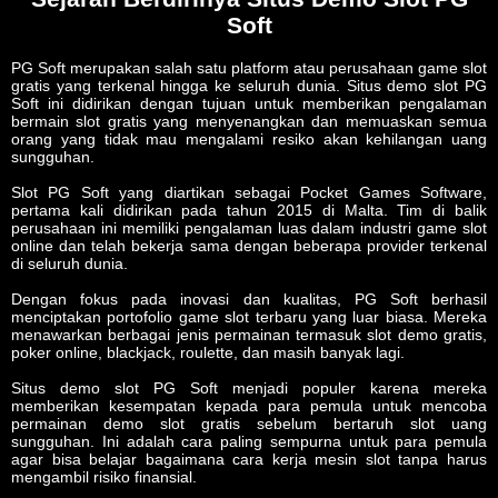
Soft
PG Soft merupakan salah satu platform atau perusahaan game slot
gratis yang terkenal hingga ke seluruh dunia. Situs demo slot PG
Soft ini didirikan dengan tujuan untuk memberikan pengalaman
bermain slot gratis yang menyenangkan dan memuaskan semua
orang yang tidak mau mengalami resiko akan kehilangan uang
sungguhan.
Slot PG Soft yang diartikan sebagai Pocket Games Software,
pertama kali didirikan pada tahun 2015 di Malta. Tim di balik
perusahaan ini memiliki pengalaman luas dalam industri game slot
online dan telah bekerja sama dengan beberapa provider terkenal
di seluruh dunia.
Dengan fokus pada inovasi dan kualitas, PG Soft berhasil
menciptakan portofolio game slot terbaru yang luar biasa. Mereka
menawarkan berbagai jenis permainan termasuk slot demo gratis,
poker online, blackjack, roulette, dan masih banyak lagi.
Situs demo slot PG Soft menjadi populer karena mereka
memberikan kesempatan kepada para pemula untuk mencoba
permainan demo slot gratis sebelum bertaruh slot uang
sungguhan. Ini adalah cara paling sempurna untuk para pemula
agar bisa belajar bagaimana cara kerja mesin slot tanpa harus
mengambil risiko finansial.